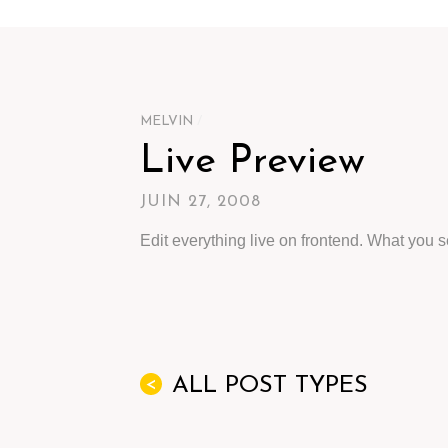
MELVIN
/
Live Preview
JUIN 27, 2008
Edit everything live on frontend. What you s
ALL POST TYPES
<