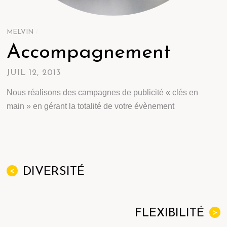
MELVIN
/
Accompagnement
JUIL 12, 2013
Nous réalisons des campagnes de publicité « clés en
main » en gérant la totalité de votre évènement
DIVERSITÉ
<
FLEXIBILITÉ
>