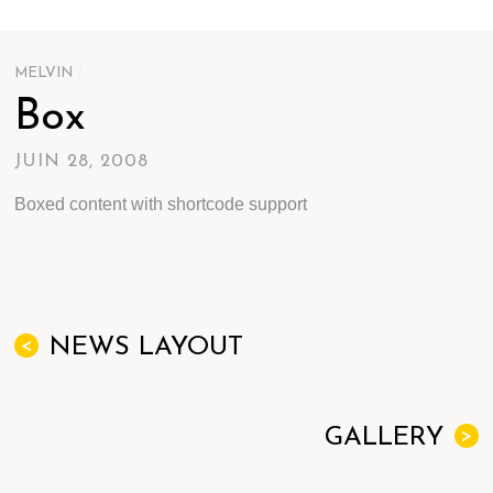
MELVIN
/
Box
JUIN 28, 2008
Boxed content with shortcode support
NEWS LAYOUT
<
GALLERY
>