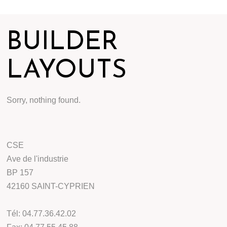
BUILDER
LAYOUTS
Sorry, nothing found.
CSE
Ave de l'industrie
BP 157
42160 SAINT-CYPRIEN
Tél: 04.77.36.42.02