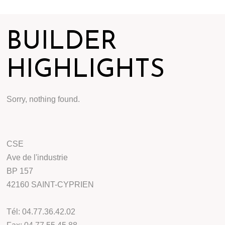
BUILDER
HIGHLIGHTS
Sorry, nothing found.
CSE
Ave de l'industrie
BP 157
42160 SAINT-CYPRIEN
Tél: 04.77.36.42.02